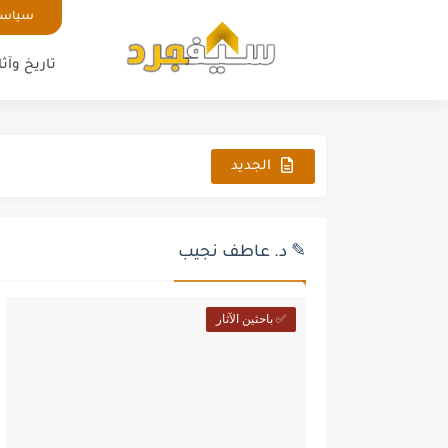
سياسة
تاريخ وآثا
الجديد
✎ د. عاطف نجيب
✅ باحثين الآثار