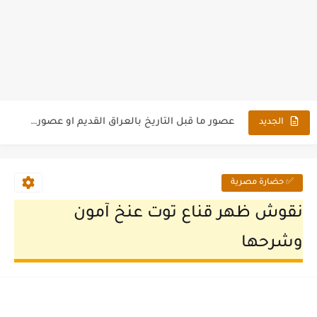
تاريخ البشرية منذ أدم - بحث كامل فى التأريخ البشرى
عصور ما قبل التاريخ بالعراق القديم او عصور ما قبل...
الجديد
مقدمة في تاريخ وحضارات الشرق الأدني القديم
تاريخ حضارة شبه الجزيرة العربية قبل الاسلام
✅ حضارة مصرية
العناصر الزخرفية فى الفنون الإسلامية وأنواعها
نقوش ظهر قناع توت عنخ آمون
جامع عمرو بن العاص بالفسطاط في مصر القديمة
وشرحها
كنيسة الأمير تادرس الشرقى
الفنون الإسلامية