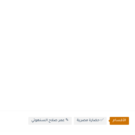
الأقسام
✅ حضارة مصرية
✎ عمر صلاح السنهوتي