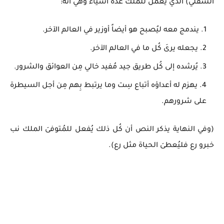
السُفلي) الذي يعمل للملك عدة أشياء وهي أنه:
يندمج معه ليُصبح هو أيضاً أوزير في العالم الآخر.
يجعله يرىَ كُل ما في العالم الآخر.
يُرشده إلى كُل طريق جيد مُفيد خالي مِن العوائق والشرور.
يهزم له أعداؤه أتباع سِت وما يرتبط بِهم مِن أجل السيطرة
على شرورهم.
(وفي النهاية يذكر النص أن كُل ذلك يُفعل للمُتوفىَ الملك نب
خبرو رع فليُعطىَ الحياة مثل رع).