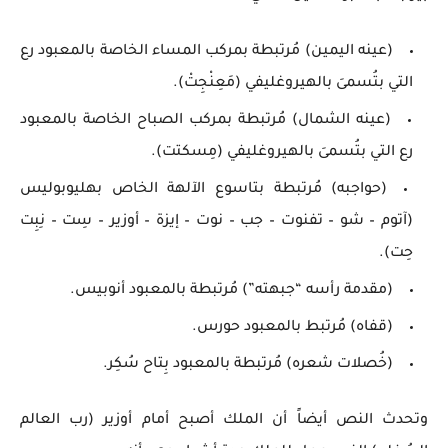
(عينه اليمين) مُرتبطة بمركب المساء الخاصة بالمعبود رع
التي بتُسمىَ بالهيروغليفي (مَعِنْجِتْ).
(عينه الشمال) مُرتبطة بمركب الصباح الخاصة بالمعبود
رع التي بتُسمىَ بالهيروغليفي (مِسكتت).
(حواجبه) مُرتبطة بتاسوع الآلهة الخاص بهليوبوليس
(آتوم – شو – تفنوت – جب – نوت – إيزة – أوزير – سِت – نِبِت
حِت).
(مقدمة رأسه “جبهته”) مُرتبطة بالمعبود أنوبيس.
(قفاه) مُرتبط بالمعبود حورس.
(خُصلات شعره) مُرتبطة بالمعبود بِتاح سُكِر.
وتحدث النص أيضاً أن الملك أصبح أمام أوزير (رب العالم