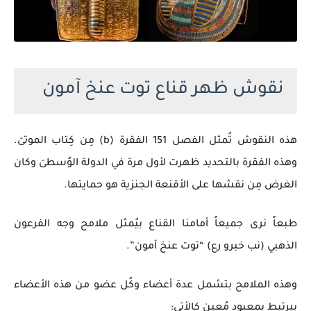
نقوش ظهر قناع توت عنخ آمون
هذه النقوش تُمثل الفصل 151 الفقرة (b) مِن كِتاب الموتىَ.
وهذه الفقرة بالتحديد ظهرت لأول مرة في الدولة الوُسطىَ وكان
الغرض مِن نقشها على الأقنعة الجنزية هو حمايتها.
طبعاً نرى جميعاً أمامنا القناع بيُمثل ملامح وجه الفرعون
الذهبي (نب خبرو رع) “توت عنخ آمون”.
وهذه الملامح بتشمل عدة أعضاء وكُل عضو من هذه الأعضاء
بيرتبط بمعبود مُعين كالأتي: