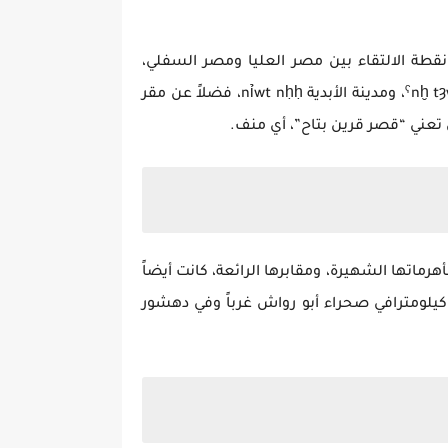
ا مثل “ميزان الأرضين(13)” mḫȝ tȝwy، وذلك لأنها تقع في نقطة الالتقاء بين مصر العليا ومصر السفلي،
وعٌرفت بمدينة الجدران ỉnbw، نظراً للأسوار الضخمة حول المدينة، وأيضاً إشراقة الأرضين ḫˁ tȝwy، وحياة الأرضين ˁnḫ tȝwy، ومدينة الأبدية nỉwt nḥḥ، فضلاً عن مقر
 سقارة مركز عبادة المعبود سكر(15). كما أن منطقة الجيزة بأهرماتها الشهيرة، ومقابرها الرائعة، كانت أيضاً
، غير أن مقابر منف تمتد أكثر من ثلاثين كيلومترافي صحراء أبو رواش غرباً وفي دهشور