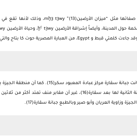
ومثلما تعددت أسماء منف، فقد تعددت أيضاً صفاته
والجبانة الرئيسية لمنف Mn-nfr ، أو [ỉnb ḥḏ] كانت جبانة
في نطاق مدينة منف، وتعد الجيزة بمثابة الجبانة الثانية لها بعد سقارة(16)
يزة وزاوية العريان وأبو صير وبالطبع جبانة سقارة(17).