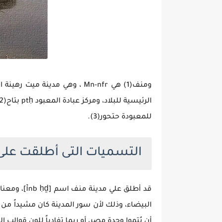
للمعبودة حتحور(3).
التسميات التى أطلقت على
قد أطلق عل
البيضاء، وذلك لأن سور المدينة كان مشيداً من 
أن يُتموا وحدة مصر، أو ربما تفادياً للون قوالب اللبن القاتمة(4)، كما يقال أيضاً أنهم شيدو السور من الرديم والدبش ثم كسوه ب