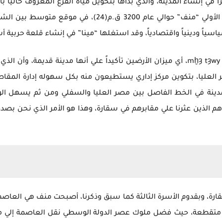
راً في إنشاء المدينة، والذي بدأها بتحويل مياه الفرع المعروف حاليا
من تجفيف الموقع الذي أقيمت عليه العاصمة الأولي “منف” ح
اً واقتصادياً، وقد استغلها “مينا” في إنشاء قلعة حربية أسماها [ỉnb ḥḏ] أى – قلعة الجدار ال
وقد نجد في الصفة التي أُطلقت علي منف وهي mḫȝ tȝwy، أي ميزان الأرضين تأكيداً علي أ
صر العليا، بتكوين مركز إداري يستطيعون منه بكل سهوله إدارة المق
مدينة في الخط الفاصل بين مصر العليا والسفلي ومن ثم يسهل الو
 الذين عثرنا علي مقابرهم في سقارة، وهذا هو الأمر الذي نحن بصدد
قارة، وبقدوم الأسرة الثالثة كما سبق وذكرنا، أصبحت منف هي العاص
 متقطعة، حيث فضل ملوك عصر الدولة الوسطي نقل العاصمة إلي مد