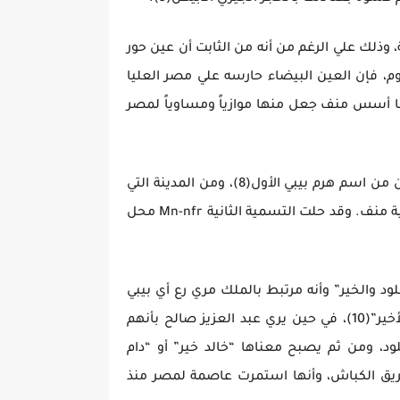
وذلك علي الرغم من أنه من الثابت أن عين حور
وم، فإن العين البيضاء حارسه علي مصر العليا
دما أسس منف جعل منها موازياً ومساوياً لمصر
أما الاسم الثاني لمنف(7)، فهو Mn-nfr، وهو يعكس دون شك النطق المعاصر للمدينة “منف”، وهو اسم مشتق من من اسم هرم بيبي الأول(8)، ومن المدينة التي
بناها هذا الملك في الأسرة السادسة حول الهرم، وقد أسماها اليونان ممفيس [Μέμφις] وجاءت مها التسمية العربية منف. وقد حلت التسمية الثانية Mn-nfr محل
 هو “الخلود والخير” وأنه مرتبط بالملك مري رع أي بيبي
الأول(9)، فيصبح معناه “الخلود والخير للملك مري رع”، بينما يري نافيل أن معناه هو “المقر الجميل”، أو “المقر الأخير”(10)، في حين يري عبد العزيز صالح بأنهم
د، ومن ثم يصبح معناها “خالد خير” أو “دام
العالم الجليل الدكتور عبد الحليم نور الدين أن اسم المدينة الثالث هو ميت رهينة mỉt-rhnt أي طريق الكباش، وأنها استمرت عاصمة لمصر منذ