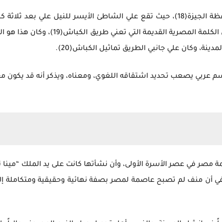
وتقع منف إدارياً في إطار المناطق الأثرية بمحافظة الجيزة(18)، حيث تقع علي الشاطئ ال
بمركز البدرشين، وقد اشتق اسم ميت رهينة 
دينة، وكان علي جانبي الطريق تماثيل الكباش(20).
الدين(21) أن اسم الجيزة اسم عربي يصعب تحديد اشتقاقه اللغوي، ومعناه، ويذكر أنه ق
صر في عصر الأسرة الأولى، وأن نشأتها كانت على يد الملك “مينا نعا
لعلماء ويؤيدهم محمد بيومي مهران(22)، في أن منف لم تصبح عاصمة لمصر بصفة نهائية وحقي