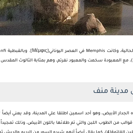
الرئيسية للبلاد، ومركز عبادة المعبود ptḥ بتاح(2)، مع المعبودة سخمت والمعبود نفرتم، وهم بمثا
 مدينة منف
ي مدينة منف اسم [ỉnb ḥḏ]، ومعناه الجدار الأبيض، وهو أحد اسمين اطلقا علي المدينة، وق
قوالب من الطوب اللبن والتي تم طلائها باللون الأبيض، وذلك تمجيدا
عد ذلك بالحجر الجيري الأبيض(5).