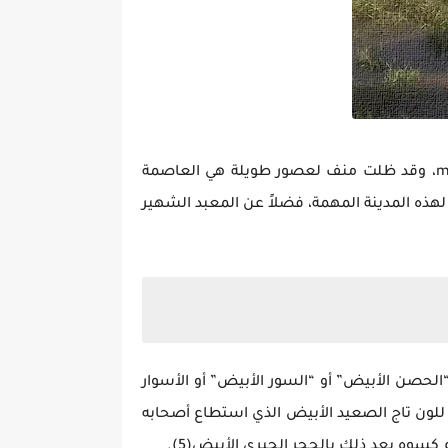
ومنف(1) هي Mn-nfr ، وهي مدينة ميت رهينة الحالية، وكانت Memphis في العصر اليوناني[Μέμφις]. وبالقبطية mnfi، وقد ظلت منف لعصور طويلة هي العاصمة
بة الثالوث المقدس لهذه المدينة المهمة، فضلاً عن المعبد الشهير
د يعني أيضاً “الحصن الأبيض” أو “السور الأبيض” أو الأسوار
ً للون تاج الصعيد الأبيض الذي استطاع أصحابه