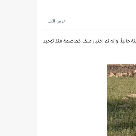
تي عٌرفت بعدة مسميات، منها ذات الجدران البيضاء [ỉnb ḥḏ]، وهي ميت رهينة حالياً، وأنه تم اختيار منف كعاصمة منذ توحيد