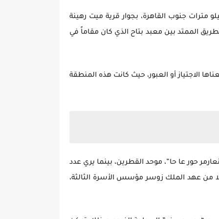
أيسر للنيل علي بعد ثلاثة كيلو مترات جنوب القاهرة، بجوار قرية ميت رهينة
من الكلمة المصرية القديمة التي تعني طريق الكباش(19)، وكان هذا هو الطريق الممتد بين معبد بتاح الذي كان مقاماً في
د يكون معناها الاجتياز أو العبور، حيث كانت هذه المنطقة
رمر حور عا حا”، موحد القطرين، بينما يري عدد
قية ومتكاملة إلا من عهد الملك زوسر مؤسس الأسرة الثالثة،