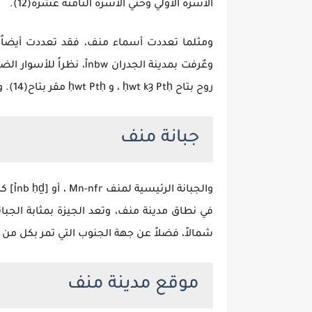
الأسرة الأولي وحتي الأسرة الثامنة عشرة(12).
روح بتاح ḥwt kȝ Ptḥ ، و ḥwt Ptḥ مقر بتاح(14). وقد جاءت كلمتي قبط و Egypt، من العبارة المصرية حوت كا بتاح والتي تعني “قصر قرين بتاح”، أي منف.
جبانة منف
شمالاً، فضلاً عن جهة الجنوب التي تمر بكل من الج
موقع مدينة منف