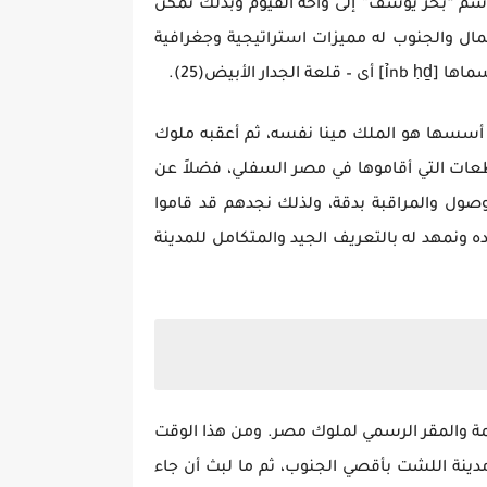
ً باسم “بحر يوسف” إلى واحة الفيوم وبذلك تمكن
والي عام 3200 ق.م(24)، في موقع متوسط بين الشمال والجنوب له مميزات استراتيجية وجغرافية
أبيض(25).
نها مدينة قديمة، وأن الذي أسسها هو الملك مينا نفسه، ثم أعقبه ملوك
اطعات التي أقاموها في مصر السفلي، فضلاً عن
صول والمراقبة بدقة، ولذلك نجدهم قد قاموا
ه ونمهد له بالتعريف الجيد والمتكامل للمدينة
مة والمقر الرسمي لملوك مصر. ومن هذا الوقت
ينة اللشت بأقصي الجنوب، ثم ما لبث أن جاء