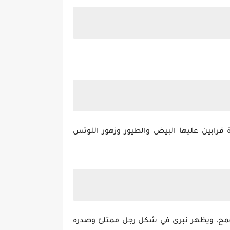
قرابين عليها البيض والطيور وزهور اللوتس
القمح، ويظهر نبرى في شكل رجل ممتلئ وصدره