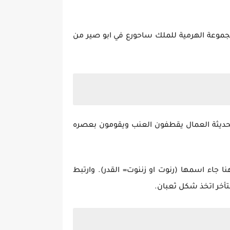
جموعة الهرمية للملك ساحورع في ابو صير من
لحديثة العمال يقطفون العنب ويقومون بعصره
ا جاء اسمها (رنوت او زننوت= القدر). وارتبط
تأخر اتخذ شكل ثعبان.