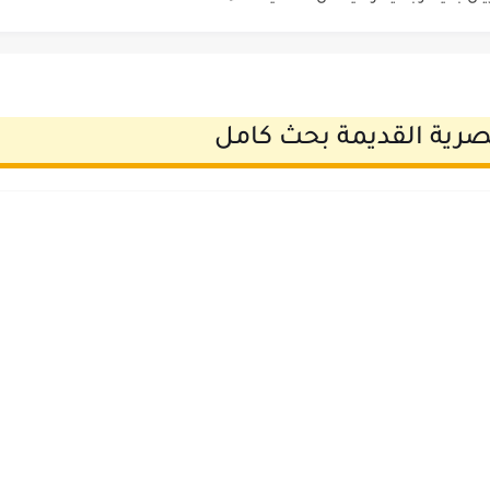
نى بواحة الداخلة
ة
لى فراش الموت
صرية القديمة بحث كامل
 القديمة
 المتأخر