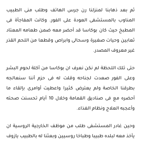
ثم بعد ذهابنا لمنزلنا رن جرس الهاتف وطلب منى الطبيب
المناوب بالمستشفى العودة على الفور. وكانت المفاجأة فى
المطبخ حيث كان بوكاسا قد أحضر معه ضمن طعامه المعتاد
ثعابين وحيات صغيرة وسحالى وابراص وقطعا من اللحم القذر
غير معروف المصدر.
حتى تلك اللحظة لم نكن نعرف ان بوكاسا من أكلة لحوم البشر
وعلى الفور صعدت لجناحه وقلت له فى حزم أننا سنعالجه
بطرقنا الخاصة ولم يعترض كثيرا واعطيت أوامرى بإلقاء ما
أحضره مع فى صناديق القمامة وخلال 10 أيام تحسنت صحته
وأعجبه العلاج ونظام الغذاء.
وحين غادر المستشفى طلب من موظف الخارجية الروسية ان
يأخذ معه لبلده طبيبا وطباخا روسيين وبعثنا له بالطبيب يازوف