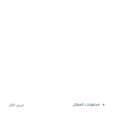
الملكة خنت كاوس الثالثة فى الحضارة المصرية القديمة
الملكة خنت كاوس الثانية واثارها فى عصر الدولة المصرية القديمة
محتويات المقال