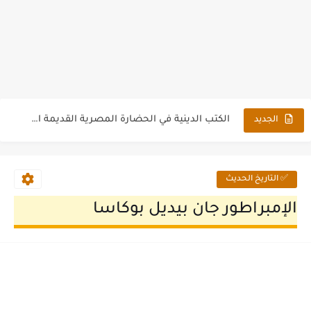
سبب تشكيل المعابد المصرية القديمة بهذا الشكل الموجود الآن
الكتب الدينية في الحضارة المصرية القديمة اهمها واشهرها
الجديد
الخنجر الحديدي الذي لا يصدأ ابداً للملك توت عنخ آمون
الجعارين التذكارية للملك أمنحتب الثالث وترجمة كاملة للنص الهيروغليفى
✅ التاريخ الحديث
مسلة الملك تحتمس الثالث بساحة الهيبودروم بإسطنبول
الإمبراطور جان بيديل بوكاسا
الكاهنة حتبت كاهنة الإلهه حاتحور من الأسرة الخامسة
الجيش فى مصر القديمة ودوره فى الحفاظ على الأمن القومى
الملكة تاوسرت آخر إمرأة حكمت عرش مصر القديمة