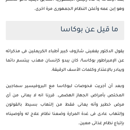
بعد الإطاحة به عاد رئيس الجمهورية السابق ديفيد داكو للحكم
وهو إبن عمه وأعلن النظام الجمهورى مرة اخرى.
ما قيل عن بوكاسا
يقول الدكتور يفغينى شازوف كبير أطباء الكريملين فى مذكراته
عن الإمبراطور بوكاسا/ كان يبدو كإنسان مهذب يبتسم دائما
ويبادر بالإعتذار وكلمات الأسف الرقيقة.
وبعد أن أجريت فحوصات لبوكاسا مع البروفيسير سماجين
المختص بأمراض الجهاز الهضمى. قررنا انه لا يعانى من أى
مرض خطير وأنه يعانى فقط من إلتهاب بسيط بالقولون
وإلتهاب عادى فى غدة المرارة وضعنا نظام علاج له وأوصيناه
بإتباع نظام غذائى معين.