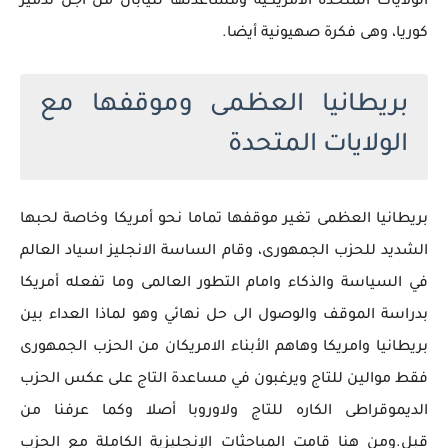
الولايات المتحدة الامريكية ومساعدتها لليابان من اجل تدمير
كوريا، وهى فكرة صهيونية أيضا.
بريطانيا العظمى وموقفها مع
الولايات المتحدة
بريطانيا العظمى تغير موقفها تماما نحو أمريكا وخاصة لحبها
الشديد للحزب الجمهورى، وقام الساسة الانجليز اسياد العالم
في السياسة والذكاء وامام التطور العالمى وما تفعله أمريكا
بدراسة الموقف والوصول الى حل نهائي وهو لماذا العداء بين
بريطانيا وامريكا وهاهم الأبناء الامريكان من الحزب الجمهورى
فقط موالين للتاج ويرغبون في مساعدة التاج على عكس الحزب
الديموقراطى الكاره للتاج ولاوروبا أصلا وكما عرفنا من
قبل.ومن هنا قامت المباحثات الإنجليزية الكاملة مع الحزب