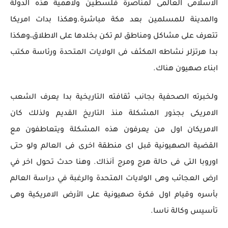
الاسلامى العالمى لمناصرة فلسطين ولاهمية هذه الدولة
والمدينة للمسلمين بعد مكة مباشرة.وهكذا بدات امريكا
تتعرف على مشاكل ومناطق لم تكن بخلدها على الاطلاق،وهكذا
بدا هرتزلر نشاطه المكثف فى الولايات المتحدة ورئاسة مكتب
ابناء صهيون هناك.
ولخبرته الصحفية بجانب ثقافته التاريخية بدا يعرف الشعب
الامريكى بجذور المشكلة منذ التاريخ القديم ولذلك كان
الامريكان اول من يعرفون هذه المشكلة ويتعاطفون مع
القضية الصهيونية قبل اى منطقة اخرى فى العالم ولو حتى
اوروبا التى فى حالة هرج ومرج آنذاك. وهنا حدث تحول اخر في
ارض العجائب وهى الولايات المتحدة والرغبة في دراسة العالم
بأسره وقيام اول فكرة صهيونية على الأرض الامريكية وهى
تأسيس وكالة ناسا.