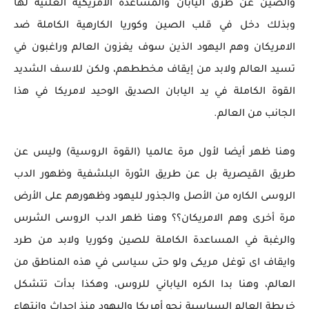
والصين عن طرق اليابان والمساعدة الامريكية العلنية لها
وبذلك دخل في قلب الصين وكوريا الكارهية الكاملة ضد
الامريكان وهم اليهود الذين سوف يغزون العالم وراغبون في
تسيد العالم ولابد من إيقاف مخططهم، ولكن للاسف الشديد
القوة الكاملة في يد اليابان الصديق الوحيد لامريكا في هذا
الجانب من العالم.
وهنا ظهر أيضا لأول مرة عالميا (القوة الروسية) وليس عن
طريق القيصرية بل عن طريق الثورة البلشفية وظهور الدب
الروسى الكاره من الأصل والجذور لليهود وظهورهم على الأرض
مرة أخرى وهم الامريكان؟؟ وهنا ظهر الدب الروسى الشرس
والرغبة في المساعدة الكاملة للصين وكوريا ولابد من طرد
وايقاف اى توغل مريكى ولو حتى سياسى في هذه المناطق من
العالم، وهنا بدا الكره الياباني للروس، وهكذا بدأت تتشكل
خريطة العالم السياسية نحو أمريكا واليهود منذ احداث وانتهاء