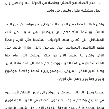
عدم العداء مع انجلترا وخاصة هى الدولة الام والاصل وان
لكل مشكلة حلول وليس حل واحد
ولكن هناك اعضاء من الحزب الديقراطى غير موافقين على البند
الثالث وبشدة لاتهامهم بان بريطانيا هى سبب كل تلك
المشاكل التى تعانى منها الولايات المتحدة حتى الان، وهكذا
ظهر التنافس السياسى بين الحزبين والذى مازال قائما حتى
الان. ولكن ما يهمنا الان هو تلك الرحلات التى قام بها
المكتشفين من هذا الحزب ووصولهم فعلا الى منطقة اليابان،
وهنا تغير الفكر الامريكى (الجمهوريين) تماما وخاصة موضوع
ياجوج وماجوج وهم اهل كوريا.
عندما وصل الرحالة الامريكان الأوائل الى ارض اليابان لأول مرة
في التاريخ وكلهم سوف يصبحون أعضاء في الحزب الجمهورى
فيما بعد،بداوا في هذه الرحلة التعرف الأول على شعب اليابان.