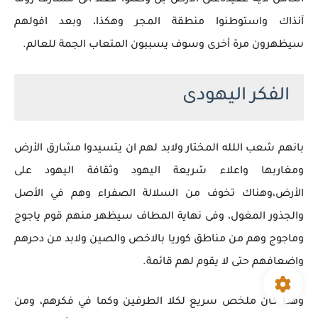
الكامل لاية عقيدةعلى الأرض بل وصلوا فعلا الى مشارف روما
آنذاك واستوطنوا منطقة المجر وهكذا، وبعد افولهم
سيظهرون مرة أخرى وسوف يسببون المتعاب الجمة للعالم.
الفكر اليهودى
بانهم شعب اللله المختار ولابد لهم ان يتسيدوا مشارق الأرض
ومغاربها واعلاء شريعة اليهود وثقافة اليهود على
الأرض،وهناك تخوف من السلالة الصفراء وهم في الأصل
والجذور المغول، وفى نهاية المطاف سيظهر منهم قوم ياجوج
وماجوج وهم من مناطق كوريا بالاخص والصين ولابد من دحرهم
واضعافهم حتى لا يقوم لهم قائمة.
وهذا كان ملخص سريع لكلا الطرفين وكما في فكرهم، ومن