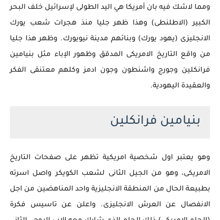
ومما لاشك فيه بان أمريكا هي اليد الطولى لإسرائيل خلف البحر
الكبير (الاطلنطى) وهذا ظهر جليا منذ هجرات شعب يورك
الانجليزى (يهود يورك) وبنائهم مدينة نيويورك. وظهر هذا جليا
من واقع التاريخ الامريكى المدقق وظهور الإباء مثل بنيامين
فرانكلين وجورج واشنطون وجون ادمز وكلهم معتنقى الفكر
والعقيدة اليهودية.
بنيامين فرانكلين
وهو يعتبر اول شخصية امريكية تظهر على صفحات التاريخ
الامريكى، وهو من الجيل الثانى لشعب الكويكر واصل اسرته
بطبيعة الحال من المنطقة الانجليزية واحد المناهضين من اجل
الانفصال عن العرش الانجليزى. واعلن عن تاسيس فكرة