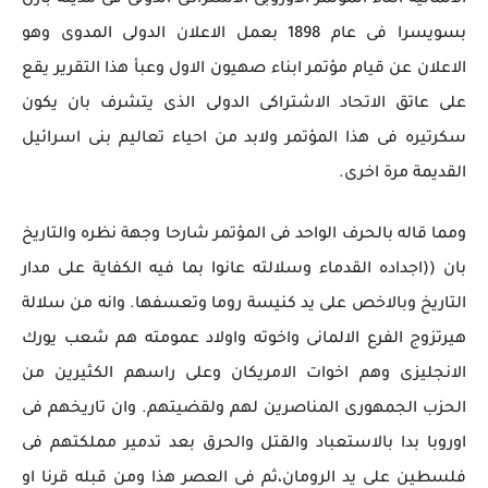
الالمانية اثناء المؤتمر الاوروبى الاشتراكى الدولى فى مدينة بازل
بسويسرا فى عام 1898 بعمل الاعلان الدولى المدوى وهو
الاعلان عن قيام مؤتمر ابناء صهيون الاول وعبأ هذا التقرير يقع
على عاتق الاتحاد الاشتراكى الدولى الذى يتشرف بان يكون
سكرتيره فى هذا المؤتمر ولابد من احياء تعاليم بنى اسرائيل
القديمة مرة اخرى.
ومما قاله بالحرف الواحد فى المؤتمر شارحا وجهة نظره والتاريخ
بان ((اجداده القدماء وسلالته عانوا بما فيه الكفاية على مدار
التاريخ وبالاخص على يد كنيسة روما وتعسفها. وانه من سلالة
هيرتزوج الفرع الالمانى واخوته واولاد عمومته هم شعب يورك
الانجليزى وهم اخوات الامريكان وعلى راسهم الكثيرين من
الحزب الجمهورى المناصرين لهم ولقضيتهم. وان تاريخهم فى
اوروبا بدا بالاستعباد والقتل والحرق بعد تدمير مملكتهم فى
فلسطين على يد الرومان،ثم فى العصر هذا ومن قبله قرنا او