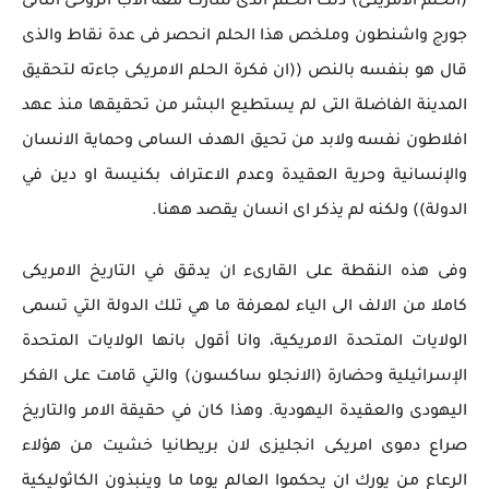
(الحلم الامريكى) ذلك الحلم الذى شارك معه الاب الروحى الثانى
جورج واشنطون وملخص هذا الحلم انحصر فى عدة نقاط والذى
قال هو بنفسه بالنص ((ان فكرة الحلم الامريكى جاءته لتحقيق
المدينة الفاضلة التى لم يستطيع البشر من تحقيقها منذ عهد
افلاطون نفسه ولابد من تحيق الهدف السامى وحماية الانسان
والإنسانية وحرية العقيدة وعدم الاعتراف بكنيسة او دين في
الدولة)) ولكنه لم يذكر اى انسان يقصد ههنا.
وفى هذه النقطة على القارىء ان يدقق في التاريخ الامريكى
كاملا من الالف الى الياء لمعرفة ما هي تلك الدولة التي تسمى
الولايات المتحدة الامريكية، وانا أقول بانها الولايات المتحدة
الإسرائيلية وحضارة (الانجلو ساكسون) والتي قامت على الفكر
اليهودى والعقيدة اليهودية. وهذا كان في حقيقة الامر والتاريخ
صراع دموى امريكى انجليزى لان بريطانيا خشيت من هؤلاء
الرعاع من يورك ان يحكموا العالم يوما ما وينبذون الكاثوليكية