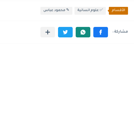
الأقسام
✅ علوم انسانية
✎ محمود عباس