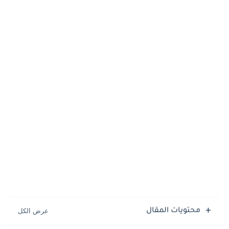
الحملات الصليبية والحروب التي شنتها
شهاب الدين أبو السعادات أصغر سلاطين مصر
محتويات المقال