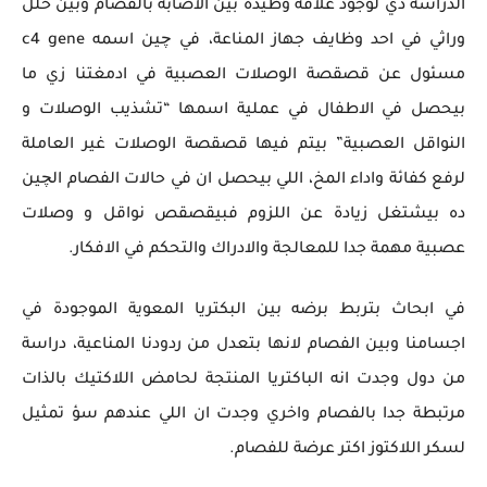
الدراسة دي لوجود علاقة وطيدة بين الاصابة بالفصام وبين خلل
وراثي في احد وظايف جهاز المناعة، في چين اسمه c4 gene
مسئول عن قصقصة الوصلات العصبية في ادمغتنا زي ما
بيحصل في الاطفال في عملية اسمها “تشذيب الوصلات و
النواقل العصبية” بيتم فيها قصقصة الوصلات غير العاملة
لرفع كفائة واداء المخ، اللي بيحصل ان في حالات الفصام الچين
ده بيشتغل زيادة عن اللزوم فبيقصقص نواقل و وصلات
عصبية مهمة جدا للمعالجة والادراك والتحكم في الافكار.
في ابحاث بتربط برضه بين البكتريا المعوية الموجودة في
اجسامنا وبين الفصام لانها بتعدل من ردودنا المناعية، دراسة
من دول وجدت انه الباكتريا المنتجة لحامض اللاكتيك بالذات
مرتبطة جدا بالفصام واخري وجدت ان اللي عندهم سؤ تمثيل
لسكر اللاكتوز اكتر عرضة للفصام.