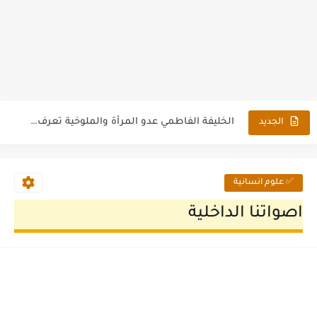
الدواوين وديوان الخراج فى الحضارة الاسلامية
الخليفة الفاطمي عدو المرأة والملوخية تعرف على قصته
الجديد
أطلال قبيلة بنى تميم دراسة بحثية اثرية كاملة بالصور
التجليد في العصر الأسلامى
✅ علوم انسانية
الماسونية فى الغرب والبهائية فى الشرق
اصواتنا الداخلية
القاهرة فى العصر الفاطمي دراسة بحثية
خاير بك سلطان الليلة
الملك الظاهر سيف الدين بلباى السلطان بالصدفة