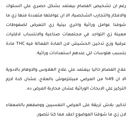
رغم ان تشخيص الفصام بيعتمد بشكل حصري علي السلوك
والافكار والتجارب الشخصية، الا ان عواملها متعددة منها زي ما
شوفنا عوامل وراثية واخري بيئية زي التعرض لضغوطات
معينة زي التواجد في مجتمعات صناعية والانتساب لاقليات
عرقية وزي تدخين الحشيش لان المادة الفعالة فيه THC مادة
بتسبب هلوسات للي عندهم استعدادات وراثية.
علاج الفصام حاليا بيعتمد علي علاج الهلاوس والاوهام بالادوية
الا ان 49% من المرضي مبيلتزموش بالعلاج، عشان كدة لازم
التركيز علي الابحاث الوراثية عشان محاربة المرض ده.
تذكير: بلاش تريقة على المرضي النفسيين ووصفهم بالضعفاء
لان زي ما شوفنا الموضوع اعقد مما كنا نتصور.