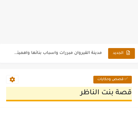
كنيسة أبى سرجة التى ترجع للقرن الرابع الميلادى
مدينة القيروان مبررات واسباب بنائها واهميتها
الجديد
فتح مصر (19 - 21 هجرية) (640 - 642 ميلادية)
الخليفة العباسى أبو العباس السفاح
✅ قصص وحكايات
مصحف جامع العارف بالله محمد الشناوي بقرية محلة روح بمحافظة...
قصة بنت الناظر
معبد أو خوخة اليهود بالمحلة الكبرى
دقلديانوس أسباب اضطهاده فى زمن الإمبراطور القشعم
بداية العصور الوسطى (بحث كامل)