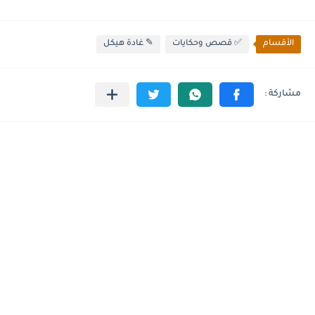
الأقسام
✅ قصص وحكايات
✎ غادة هيكل