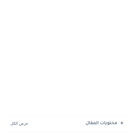
رشيد الدين سنان زعيم الحشاشين
جامع يوسف أبو الحجاج الأقصري
محتويات المقال