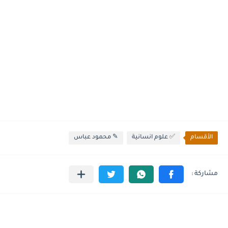
الأقسام
✅ علوم انسانية
✎ محمود عباس