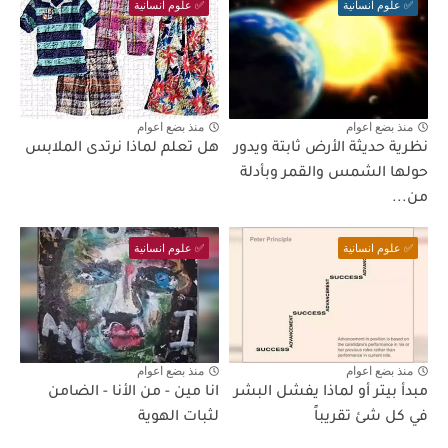
✅ علوم انسانية
✅ علوم انسانية
منذ بضع اعوام
منذ بضع اعوام
نظرية حديثة الأرض ثابتة ويدور
هل تعلم لماذا نرتدى الملابس
حولها الشمس والقمر وبأدلة
من...
✅ علوم انسانية
✅ علوم انسانية
منذ بضع اعوام
منذ بضع اعوام
مبدأ بيتر أو لماذا يفشل البشر
انا مين - من الأنا - الضامن
في كل شئ تقريباً
لثبات الهوية