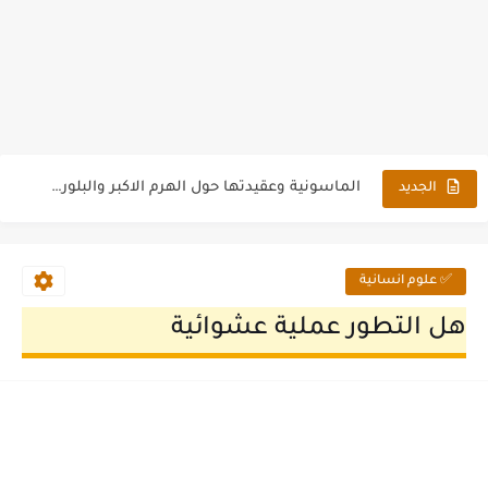
مصير الملكة تيا بعد المؤامرة على حياة الملك رمسيس الثالث
الماسونية وعقيدتها حول الهرم الاكبر والبلورة السحرية
الجديد
الزراعة في مصر والحضارة المصرية القديمة بحث كامل
الأقزام في مصر القديمة
✅ علوم انسانية
إغتيال الملك تتي مؤسس الأسرة السادسة
هل التطور عملية عشوائية
ترجمة طبعة ختم من الاسرة 26 من عهد الملك بسماتيك...
الأسباب الدينية التى ساعدت على إغتيال الملك رمسيس الثالث
دور السحر في المؤامرة على حياة الملك رمسيس الثالث