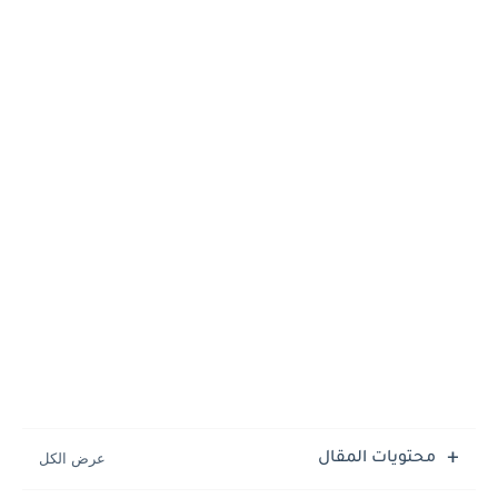
هل صعد الفراعنة إلى الفضاء وعلاقة المصريين القدماء بالفضاء الخارجي
منظر للملك بطليموس الثانى عشر في معبد حورس بإدفو
محتويات المقال